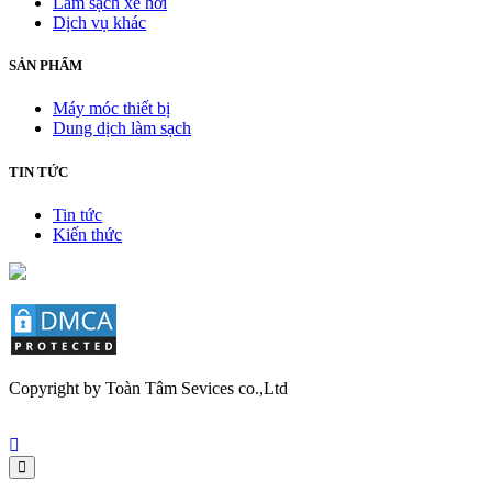
Làm sạch xe hơi
Dịch vụ khác
SẢN PHẨM
Máy móc thiết bị
Dung dịch làm sạch
TIN TỨC
Tin tức
Kiến thức
Copyright by Toàn Tâm Sevices co.,Ltd