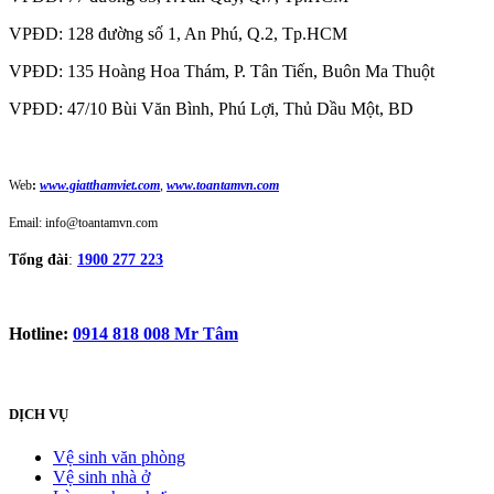
VPĐD: 128 đường số 1, An Phú, Q.2, Tp.HCM
VPĐD: 135 Hoàng Hoa Thám, P. Tân Tiến, Buôn Ma Thuột
VPĐD: 47/10 Bùi Văn Bình, Phú Lợi, Thủ Dầu Một, BD
Web
:
www.giatthamviet.com
,
www.toantamvn.com
Email: info@toantamvn.com
Tổng đài
:
1900 277 223
Hotline:
0914 818 008 Mr Tâm
DỊCH VỤ
Vệ sinh văn phòng
Vệ sinh nhà ở