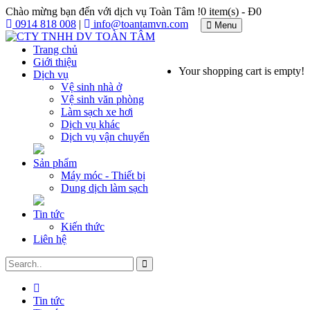
Chào mừng bạn đến với dịch vụ Toàn Tâm !
0 item(s) - Đ0
0914 818 008
|
info@toantamvn.com
Menu
Trang chủ
Giới thiệu
Your shopping cart is empty!
Dịch vụ
Vệ sinh nhà ở
Vệ sinh văn phòng
Làm sạch xe hơi
Dịch vụ khác
Dịch vụ vận chuyển
Sản phẩm
Máy móc - Thiết bị
Dung dịch làm sạch
Tin tức
Kiến thức
Liên hệ
Tin tức