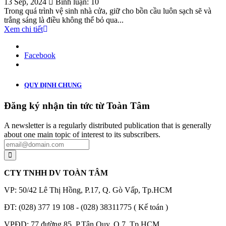
13 Sep, 2024
Bình luận: 10
Trong quá trình vệ sinh nhà cửa, giữ cho bồn cầu luôn sạch sẽ và
trắng sáng là điều không thể bỏ qua...
Xem chi tiết
Facebook
QUY ĐỊNH CHUNG
Đăng ký nhận tin tức từ Toàn Tâm
A newsletter is a regularly distributed publication that is generally
about one main topic of interest to its subscribers.
CTY TNHH DV TOÀN TÂM
VP: 50/42 Lê Thị Hồng, P.17, Q. Gò Vấp, Tp.HCM
ĐT: (028) 377 19 108 - (028) 38311775 ( Kế toán )
VPĐD: 77 đường 85, P.Tân Quy, Q.7, Tp.HCM