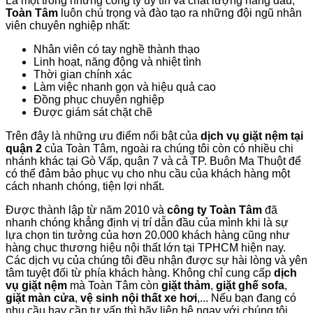
Là một trong những công ty uy tín và chất lượng hàng đầu,
Toàn Tâm
luôn chú trọng và đào tạo ra những đội ngũ nhân
viên chuyên nghiệp nhất:
Nhân viên có tay nghề thành thạo
Linh hoạt, năng động và nhiệt tình
Thời gian chính xác
Làm việc nhanh gọn và hiệu quả cao
Đồng phục chuyên nghiệp
Được giám sát chặt chẽ
Trên đây là những ưu điểm nổi bật của
dịch vụ giặt nệm tại
quận 2
của Toàn Tâm, ngoài ra chúng tôi còn có nhiều chi
nhánh khác tại Gò Vấp, quận 7 và cả TP. Buôn Ma Thuột để
có thể đảm bảo phục vụ cho nhu cầu của khách hàng một
cách nhanh chóng, tiện lợi nhất.
Được thành lập từ năm 2010 và
công ty Toàn Tâm
đã
nhanh chóng khẳng định vị trí dẫn đầu của mình khi là sự
lựa chọn tin tưởng của hơn 20.000 khách hàng cũng như
hàng chục thương hiệu nội thất lớn tại TPHCM hiện nay.
Các dịch vụ của chúng tôi đều nhận được sự hài lòng và yên
tâm tuyệt đối từ phía khách hàng. Không chỉ cung cấp
dịch
vụ giặt nệm
mà Toàn Tâm còn
giặt thảm
,
giặt ghế sofa
,
giặt màn cửa
,
vệ sinh nội thất xe hơi
,... Nếu bạn đang có
nhu cầu hay cần tư vấn thì hãy liên hệ ngay với chúng tôi