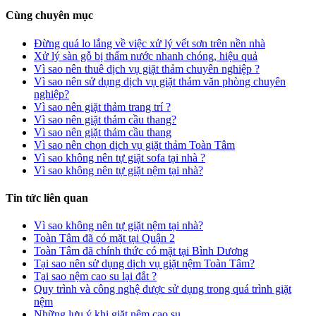
Cùng chuyên mục
Đừng quá lo lắng về việc xử lý vết sơn trên nền nhà
Xử lý sàn gỗ bị thấm nước nhanh chóng, hiệu quả
Vì sao nên thuê dịch vụ giặt thảm chuyên nghiệp ?
Vì sao nên sử dụng dịch vụ giặt thảm văn phòng chuyên
nghiệp?
Vì sao nên giặt thảm trang trí ?
Vì sao nên giặt thảm cầu thang?
Vì sao nên giặt thảm cầu thang
Vì sao nên chọn dịch vụ giặt thảm Toàn Tâm
Vì sao không nên tự giặt sofa tại nhà ?
Vì sao không nên tự giặt nệm tại nhà?
Tin tức liên quan
Vì sao không nên tự giặt nệm tại nhà?
Toàn Tâm đã có mặt tại Quận 2
Toàn Tâm đã chính thức có mặt tại Bình Dương
Tại sao nên sử dụng dịch vụ giặt nệm Toàn Tâm?
Tại sao nệm cao su lại đắt ?
Quy trình và công nghệ được sử dụng trong quá trình giặt
nệm
Những lưu ý khi giặt nệm cao su