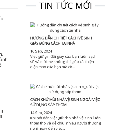
TIN TỨC MỚI
tác
HƯỚNG DẪN CHI TIẾT CÁCH VỆ SINH
GIÀY ĐÚNG CÁCH TẠI NHÀ
16 Sep, 2024
n
,
Việc giữ gìn đôi giày của bạn luôn sạch
dành
sẽ và mới mẻ không chỉ giúp cải thiện
ó
diện mạo của bạn mà cò...
CÁCH KHỬ MÙI NHÀ VỆ SINH NGOÀI VIỆC
SỬ DỤNG SÁP THƠM
ng
14 Sep, 2024
m
Khi nói đến việc giữ cho nhà vệ sinh luôn
,
thơm tho và dễ chịu, nhiều người thường
nghĩ ngay đến việc...