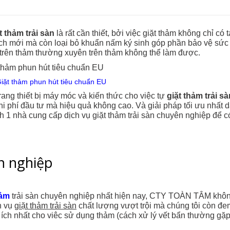
t thảm trải sàn
là rất cần thiết, bởi việc giặt thảm không chỉ có 
ạch mới mà còn loại bỏ khuẩn nấm ký sinh góp phần bảo vệ sức
 trên thảm thường xuyên trên thảm không thể làm được.
Giặt thảm phun hút tiêu chuẩn EU
rang thiết bị máy móc và kiến thức cho việc tự
giặt thảm trải sà
chi phí đầu tư mà hiệu quả không cao. Và giải pháp tối ưu nhất 
h 1 nhà cung cấp dịch vụ giặt thảm trải sàn chuyên nghiệp để c
n nghiệp
hảm
trải sàn chuyên nghiệp nhất hiện nay, CTY TOÀN TÂM khô
h vụ
giặt thảm trải sàn
chất lượng vượt trội mà chúng tôi còn đe
ích nhất cho viêc sử dụng thảm (cách xử lý vết bẩn thường gặp