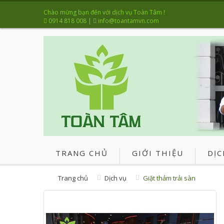
Chào mừng bạn đến với dịch vụ Toàn Tâm !
0914 818 008
|
info@toantamvn.com
TRANG CHỦ
GIỚI THIỆU
DỊC
Trang chủ
Dịch vụ
Giặt thảm trải sàn