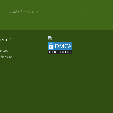
IN TỨC
in tức
iến thức