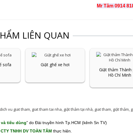
Mr Tâm 0914 81
PHẨM LIÊN QUAN
ế sofa
Giặt ghế xe hơi
Giặt thảm Thành
Hồ Chí Minh
dich vu giat tham
,
giat tham tai nha
,
giặt thảm tại nhà
,
giat tham
,
giặt thảm
,
g
 và tiêu dùng
" do Đài truyền hình Tp.HCM (kênh Sn TV)
CTY TNHH DV TOÀN TÂM
thực hiện.