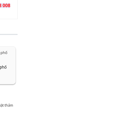
8 008
Giặt thảm tại nhà
Giặt thảm cầu than
 phố
iặt thảm