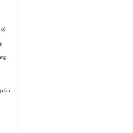
 ký
ng
àng.
g đầu