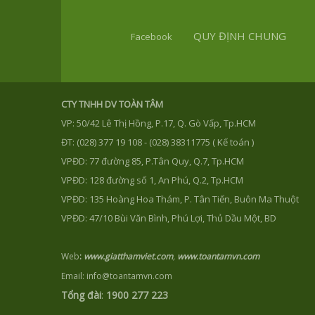
QUY ĐỊNH CHUNG
Facebook
CTY TNHH DV TOÀN TÂM
VP: 50/42 Lê Thị Hồng, P.17, Q. Gò Vấp, Tp.HCM
ĐT: (028) 377 19 108 - (028) 38311775 ( Kế toán )
VPĐD: 77 đường 85, P.Tân Quy, Q.7, Tp.HCM
VPĐD: 128 đường số 1, An Phú, Q.2, Tp.HCM
VPĐD: 135 Hoàng Hoa Thám, P. Tân Tiến, Buôn Ma Thuột
VPĐD: 47/10 Bùi Văn Bình, Phú Lợi, Thủ Dầu Một, BD
Web
:
www.giatthamviet.com
,
www.toantamvn.com
Email: info@toantamvn.com
Tổng đài
:
1900 277 223